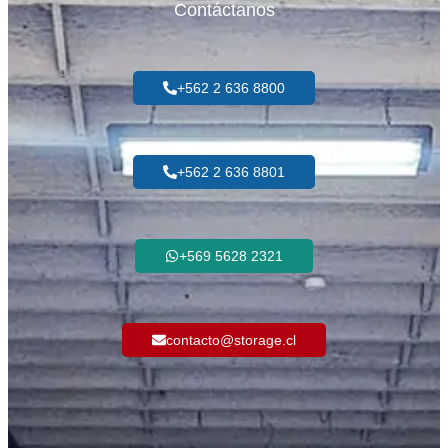
Contáctanos
+562 2 636 8800
+562 2 636 8801
+569 5628 2321
contacto@storage.cl